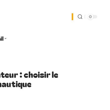
il
eur : choisir le
nautique