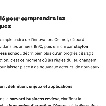
 clé pour comprendre les
ques
simple cadre de l’innovation. Ce mot, d’abord
u
dans les années 1990, puis enrichi par
clayton
ess school
, décrit bien plus qu’un progrès : il s’agit
tion, c’est ce moment où les règles du jeu changent
pour laisser place à de nouveaux acteurs, de nouveaux
on : définition, enjeux et applications
ns la
harvard business review
, clarifient la
table
innovation disruptive
. D’après lui, la disruption