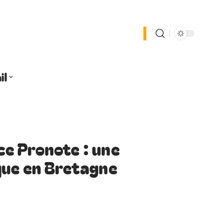
il
e Pronote : une
que en Bretagne