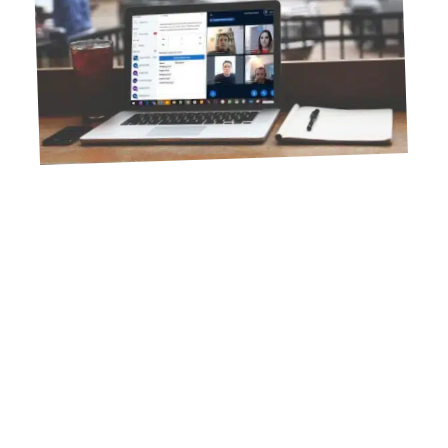
11 mars 2026
LMS et plateformes d’apprentissage en ligne : Choisir le
meilleur moyen d’héberger des cours en ligne
Contact
Mentions Légales
Sitemap